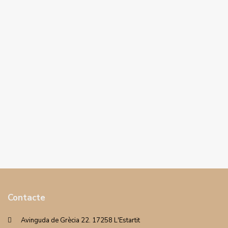
Contacte
Avinguda de Grècia 22. 17258 L'Estartit