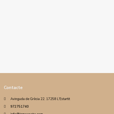
Contacte
Avinguda de Grècia 22. 17258 L'Estartit
972751740