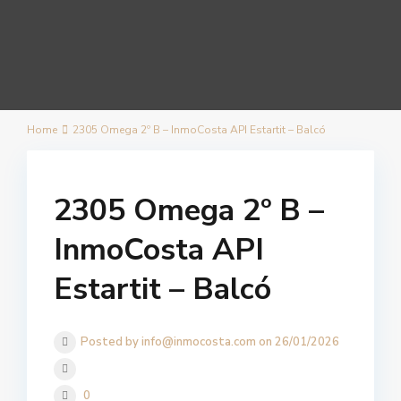
Home
2305 Omega 2º B – InmoCosta API Estartit – Balcó
2305 Omega 2º B –
InmoCosta API
Estartit – Balcó
Posted by info@inmocosta.com on 26/01/2026
0