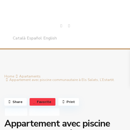
Català
Español
English
Home
Apartaments
Appartement avec piscine communautaire à Els Salats, L’Estartit.
Share
Favorite
Print
En vente
Apartaments
Appartement avec piscine