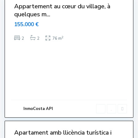
S
Appartement au cœur du village, à
a
quelques m...
l
155.000 €
a
t
2
2
2
76 m
s
,
L
'
E
s
t
a
r
t
InmoCosta API
i
6
t
C
Apartament amb llicència turística i
e