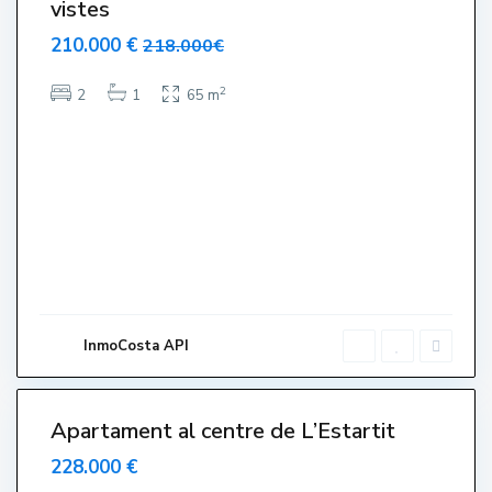
vistes
n
210.000 €
218.000€
t
r
2
2
1
65 m
e
,
L
'
E
s
t
a
r
t
InmoCosta API
i
3
t
Apartament al centre de L’Estartit
228.000 €