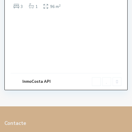
2
3
1
96 m
InmoCosta API
Contacte