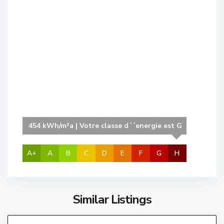
C
e
n
t
r
e
,
L
'
454 kWh/m²a | Votre classe d´´energie est G
E
s
t
A+
A
B
C
D
E
F
G
H
a
r
t
Similar Listings
E
i
l
8
t
s