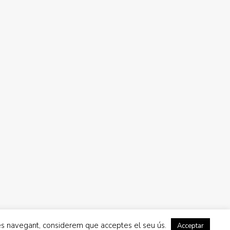
LA BELLA LOLA
Mar Blau
La Vela
inues navegant, considerem que acceptes el seu ús.
Acceptar