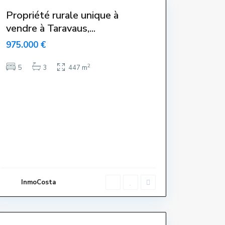
Propriété rurale unique à
vendre à Taravaus,...
975.000 €
2
5
3
447 m
C
e
n
t
r
e
,
L
'
E
s
t
a
InmoCosta
r
t
i
t