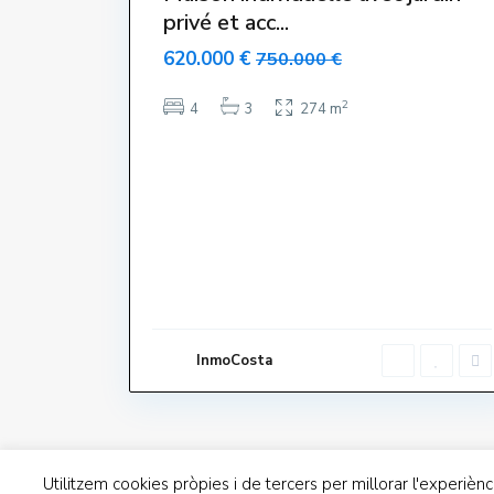
privé et acc...
620.000 €
750.000 €
2
4
3
274 m
Dillun
Contacte
Dissab
Avinguda de Grècia 22. 17258
L'Estartit
Diume
InmoCosta
972751740
info@inmocosta.com
Utilitzem cookies pròpies i de tercers per millorar l'experièn