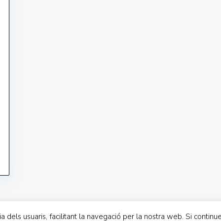
s a Divendres 9-17
LLOGUER TURÍSTIC
te: 9-13
nge : TANCAT
cia dels usuaris, facilitant la navegació per la nostra web. Si cont