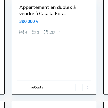
Appartement en duplex à
vendre à Cala la Fos...
390.000 €
2
4
2
123 m
C
e
n
t
r
e
,
L
'
E
s
t
a
InmoCosta
r
t
i
20
t
25