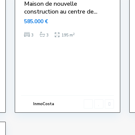
Maison de nouvelle
Reservat –
construction au centre de...
Reservado-
Reserve –
585.000 €
Reserved
2
3
3
195 m
InmoCosta