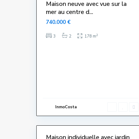
Maison neuve avec vue sur la
mer au centre d...
740.000 €
2
3
2
178 m
T
o
r
r
e
G
r
a
n
,
L
'
E
s
t
a
InmoCosta
r
t
i
33
t
Maison individuelle avec jardin