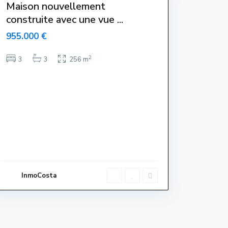
Maison nouvellement
construite avec une vue ...
955.000 €
2
3
3
256 m
InmoCosta