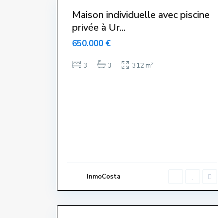
Maison individuelle avec piscine
privée à Ur...
650.000 €
2
3
3
312 m
C
e
n
t
r
e
,
L
'
E
s
t
a
InmoCosta
r
t
i
26
t