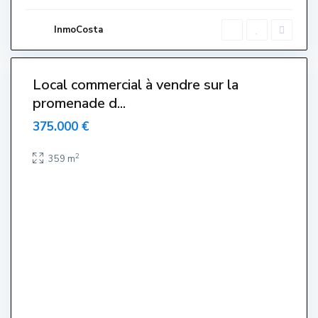
t
a
r
InmoCosta
t
i
1
t
Local commercial à vendre sur la
promenade d...
375.000 €
2
C
359 m
e
n
t
r
e
,
P
o
r
t
,
L
'
E
s
t