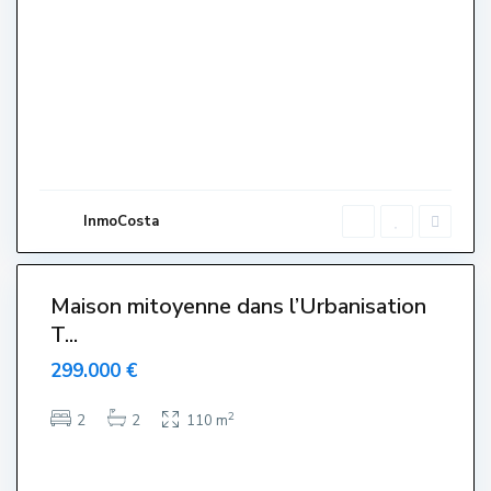
e
V
e
l
l
a
,
L
'
E
s
t
a
r
InmoCosta
t
i
6
t
Maison mitoyenne dans l’Urbanisation
T...
299.000 €
2
2
2
110 m
E
l
s