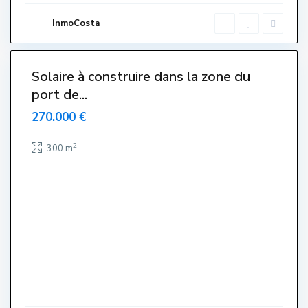
a
r
InmoCosta
t
i
t
Solaire à construire dans la zone du
port de...
270.000 €
2
300 m
C
e
n
t
r
e
,
L
'
E
s
t