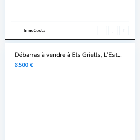
L
'
E
s
t
a
r
InmoCosta
t
i
t
Débarras à vendre à Els Griells, L’Est...
Venut-
endido-
6.500 €
endue-
Sold
C
e
n
t
r
e
,
L