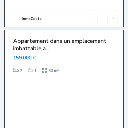
E
s
t
a
r
InmoCosta
t
i
5
t
Appartement dans un emplacement
imbattable a...
159.000 €
2
2
1
80 m
C
e
n
t
r
e
,
L
'
E