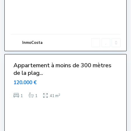
l
s
,
L
'
E
s
t
a
r
InmoCosta
t
i
0
t
Appartement à moins de 300 mètres
de la plag...
120.000 €
2
1
1
41 m
C
e
n
t