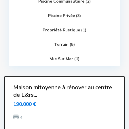
Piscine Communautaire (2)
C
e
Piscine Privée (3)
n
t
r
Propriété Rustique (1)
e
,
L
'
Terrain (5)
E
s
t
Vue Sur Mer (1)
a
r
t
i
t
Maison mitoyenne à rénover au centre
Venut-
de L&rs...
endido-
endue-
190.000 €
Sold
4