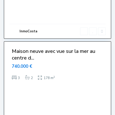
e
,
L
'
E
s
t
a
r
InmoCosta
t
i
6
t
Maison neuve avec vue sur la mer au
centre d...
740.000 €
2
3
2
178 m
T
o
r
r
e
G
r
a
n