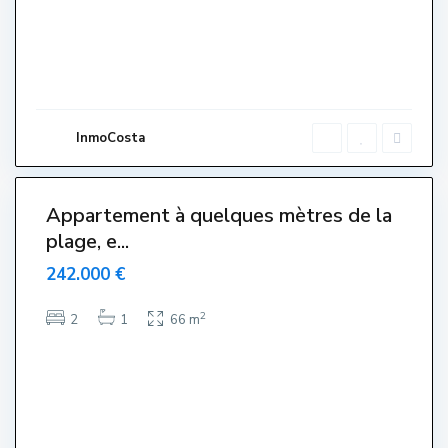
r
e
,
L
'
E
s
t
a
r
InmoCosta
t
i
1
t
Appartement à quelques mètres de la
plage, e...
242.000 €
2
2
1
66 m
E
l
s
G
r
i
e
l
l