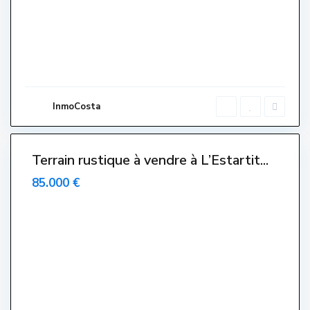
e
r
a
,
L
'
E
s
t
a
r
InmoCosta
t
i
t
Terrain rustique à vendre à L’Estartit...
85.000 €
E
l
s
G
r
i
e
l