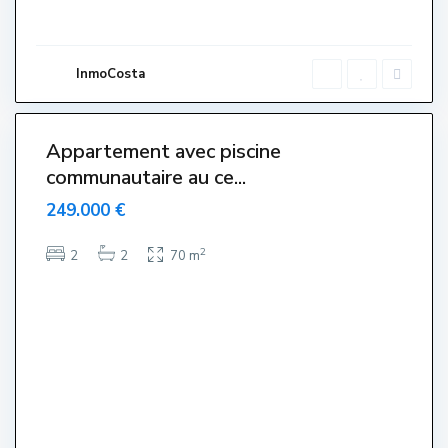
E
s
t
a
r
InmoCosta
t
i
5
t
Appartement avec piscine
communautaire au ce...
249.000 €
2
2
2
70 m
C
e
n
t
r
e
,
L
'