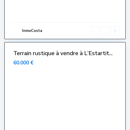
L
'
E
s
t
a
r
InmoCosta
t
i
t
Terrain rustique à vendre à L’Estartit...
60.000 €
E
l
s
G
r
i
e
l
l
s
,