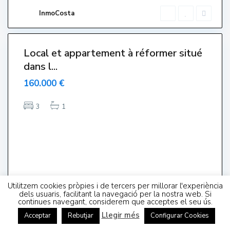
a
r
InmoCosta
t
i
t
Local et appartement à réformer situé
dans l...
160.000 €
3
1
T
o
r
r
e
G
r
a
n
,
Utilitzem cookies pròpies i de tercers per millorar l'experiència
L
dels usuaris, facilitant la navegació per la nostra web. Si
'
continues navegant, considerem que acceptes el seu ús.
E
s
Llegir més
Acceptar
Rebutjar
Configurar Cookies
t
a