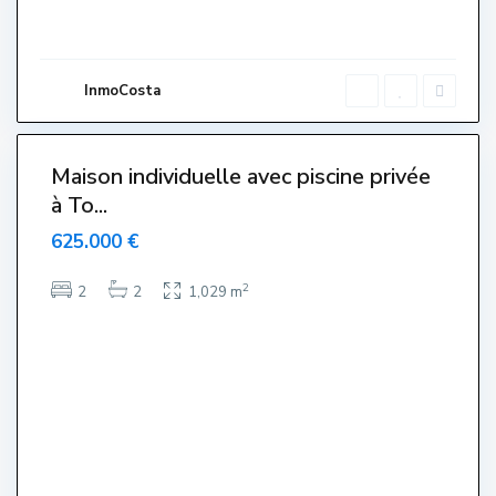
'
E
s
t
a
r
InmoCosta
t
i
3
t
Maison individuelle avec piscine privée
à To...
625.000 €
2
2
2
1,029 m
C
e
n
t
r
e
,
L
'