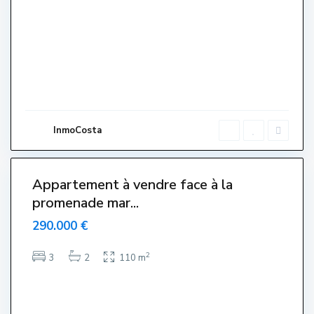
e
n
t
r
e
,
L
'
E
s
t
a
r
InmoCosta
t
i
0
t
Appartement à vendre face à la
Venut-
promenade mar...
endido-
endue-
290.000 €
Sold
2
3
2
110 m
C
a
l