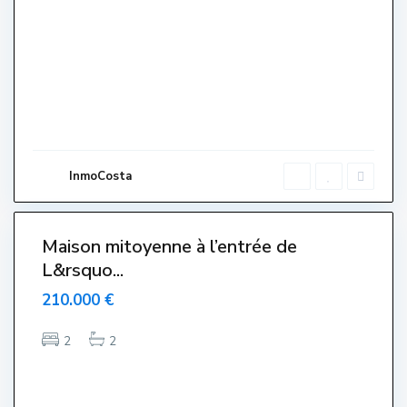
S
a
l
a
t
s
,
L
'
E
s
t
a
r
InmoCosta
t
i
7
t
Maison mitoyenne à l’entrée de
Venut-
L&rsquo...
endido-
endue-
210.000 €
Sold
2
2
C