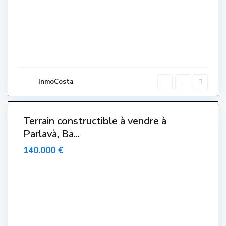
d
e
n
c
i
a
l
,
P
a
r
l
InmoCosta
a
v
à
Terrain constructible à vendre à
Parlavà, Ba...
140.000 €
L
a
P
l
a
t