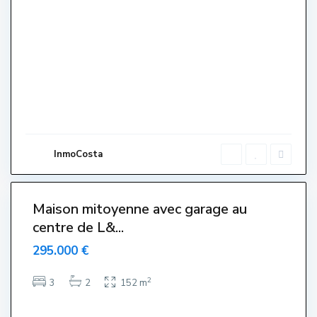
C
e
n
t
r
e
,
L
'
E
s
t
a
r
InmoCosta
t
i
6
t
Maison mitoyenne avec garage au
Venut-
centre de L&...
endido-
endue-
295.000 €
Sold
2
3
2
152 m
T
o