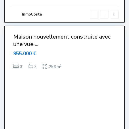
s
t
a
r
InmoCosta
t
i
5
t
Maison nouvellement construite avec
une vue ...
955.000 €
2
3
3
256 m
C
e
n
t
r
e
,
L
'
E
s