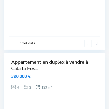
a
l
a
F
o
s
c
a
,
P
a
l
a
InmoCosta
m
ó
4
s
Appartement en duplex à vendre à
Cala la Fos...
390.000 €
C
2
e
4
2
123 m
n
t
r
e
,
T