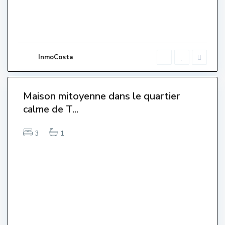
,
L
'
E
s
t
a
r
InmoCosta
t
i
0
t
Maison mitoyenne dans le quartier
Venut-
calme de T...
endido-
endue-
Sold
3
1