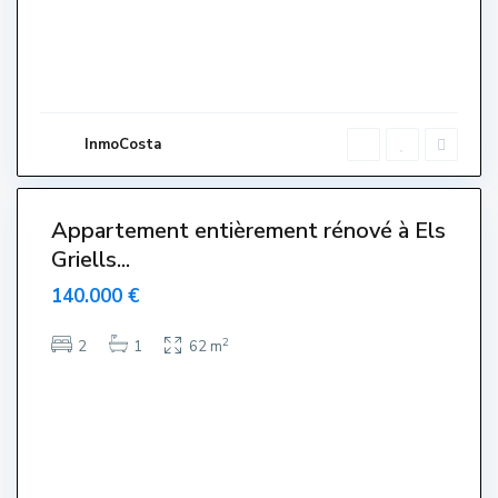
s
,
L
'
E
s
t
a
r
InmoCosta
t
i
t
Appartement entièrement rénové à Els
Venut-
Griells...
endido-
endue-
140.000 €
Sold
2
2
1
62 m
C
e
n
t
r