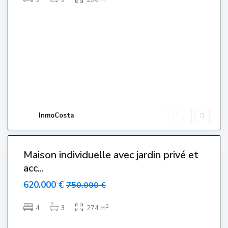
o
r
r
e
G
r
a
n
,
L
'
E
s
t
a
r
InmoCosta
t
i
3
t
Maison individuelle avec jardin privé et
acc...
620.000 €
750.000 €
2
4
3
274 m