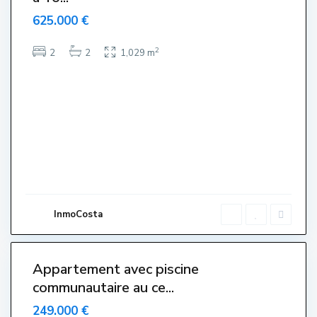
625.000 €
2
2
2
1,029 m
C
e
n
t
r
e
,
L
'
E
s
t
a
r
InmoCosta
t
i
5
t
Appartement avec piscine
communautaire au ce...
249.000 €