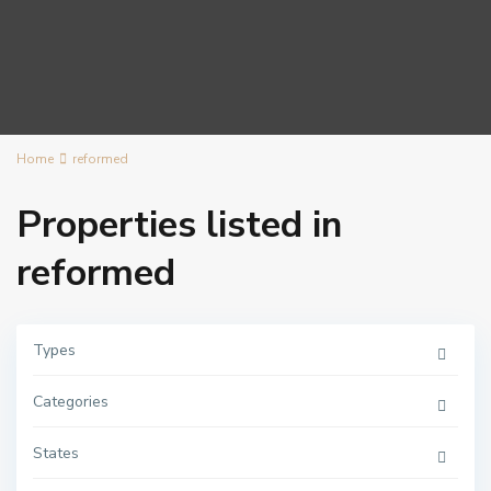
Home
reformed
Properties listed in
reformed
Types
E
l
Categories
s
S
a
l
States
a
t