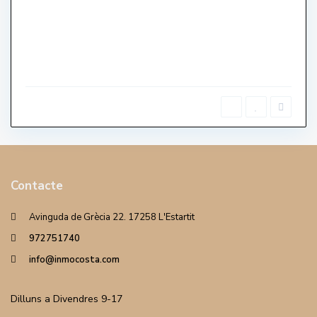
Contacte
Avinguda de Grècia 22. 17258 L'Estartit
972751740
info@inmocosta.com
Dilluns a Divendres 9-17