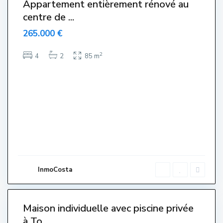
Appartement entièrement rénové au
centre de ...
265.000 €
T
o
2
4
2
85 m
r
r
e
V
e
l
l
a
,
L
'
E
s
t
a
r
InmoCosta
t
i
3
t
Maison individuelle avec piscine privée
à To...