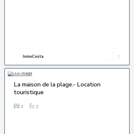
InmoCosta
Cen
tre
,
L'Esta
rtit
10
La maison de la plage.- Location
touristique
3
2