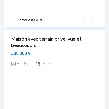
'
E
s
t
a
r
InmoCosta API
t
i
9
t
Maison avec terrain privé, vue et
beaucoup d...
338.000 €
E
2
2
1
63 m
l
s
S
a
l
a
t
s
,
L
'
E
s