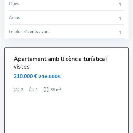
s
Cities
,
L
'
E
Areas
s
t
a
Le plus récents avant
r
t
i
6
t
Apartament amb llicència turística i
vistes
210.000 €
218.000€
T
o
2
2
1
65 m
r
r
e
V
e
l
l
a
,
L