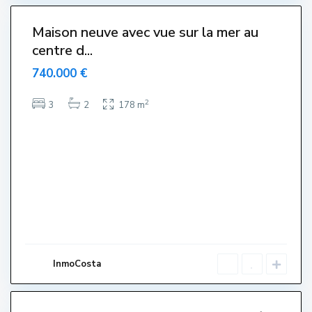
6
t
Maison neuve avec vue sur la mer au
centre d...
740.000 €
T
o
2
3
2
178 m
r
r
e
V
e
l
l
a
,
L
'
E
s
t
a
r
InmoCosta
t
i
3
t