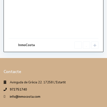
InmoCosta
Contacte
Avinguda de Grècia 22. 17258 L'Estartit
972751740
info@inmocosta.com