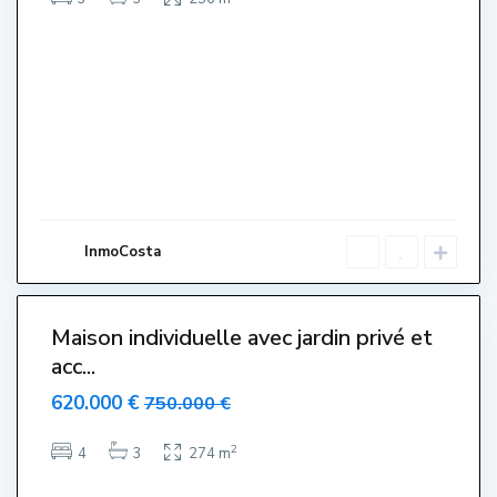
o
r
r
e
G
r
a
n
,
L
'
E
s
t
a
r
InmoCosta
t
i
t
Maison individuelle avec jardin privé et
acc...
620.000 €
750.000 €
2
4
3
274 m