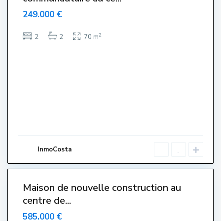
249.000 €
2
2
2
70 m
C
e
n
t
r
e
,
L
'
E
s
t
a
r
InmoCosta
t
i
0
t
Maison de nouvelle construction au
ervat –
centre de...
ervado-
serve –
585.000 €
served