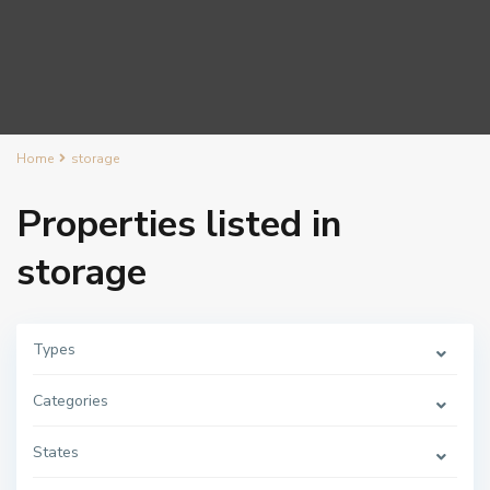
Home
storage
Properties listed in
storage
Types
Categories
C
e
n
States
t
r