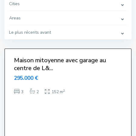
e
Cities
,
L
'
E
Areas
s
t
a
Le plus récents avant
r
t
i
6
t
Maison mitoyenne avec garage au
Venut-
centre de L&...
endido-
endue-
295.000 €
Sold
T
2
3
2
152 m
o
r
r
e
G
r
a
n
,
L