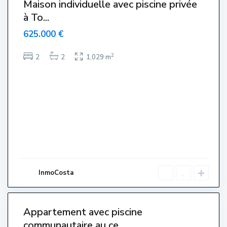
Maison individuelle avec piscine privée
à To...
625.000 €
2
2
2
1,029 m
C
e
n
t
r
e
,
L
'
E
s
t
a
r
InmoCosta
t
i
5
t
Appartement avec piscine
communautaire au ce...