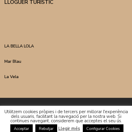
LLOGUER TURÍSTIC
LA BELLA LOLA
Mar Blau
La Vela
Inmo Costa Copyright | Avís Legal | Política de Privacitat
Utilitzem cookies pròpies i de tercers per millorar l'experiència
dels usuaris, facilitant la navegació per la nostra web. Si
continues navegant, considerem que acceptes el seu ús.
Llegir més
Acceptar
Rebutjar
Configurar Cookies