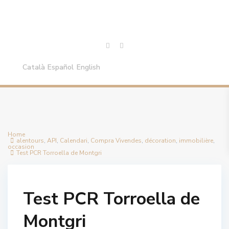
Català
Español
English
Home
alentours
,
API
,
Calendari
,
Compra Vivendes
,
décoration
,
immobilière
,
occasion
Test PCR Torroella de Montgri
Test PCR Torroella de
Montgri