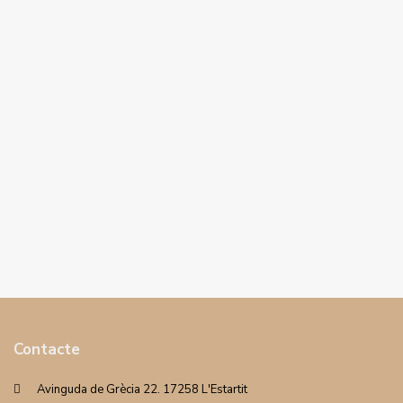
Contacte
Avinguda de Grècia 22. 17258 L'Estartit