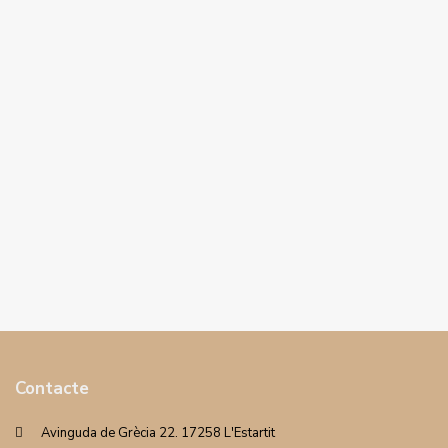
Contacte
Avinguda de Grècia 22. 17258 L'Estartit