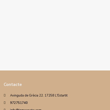
Contacte
Avinguda de Grècia 22. 17258 L'Estartit
972751740