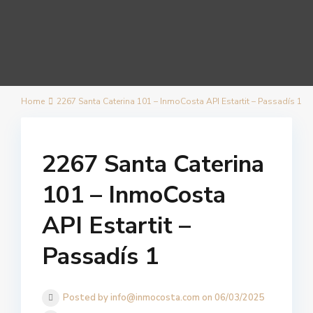
Home
2267 Santa Caterina 101 – InmoCosta API Estartit – Passadís 1
2267 Santa Caterina
101 – InmoCosta
API Estartit –
Passadís 1
Posted by info@inmocosta.com on 06/03/2025