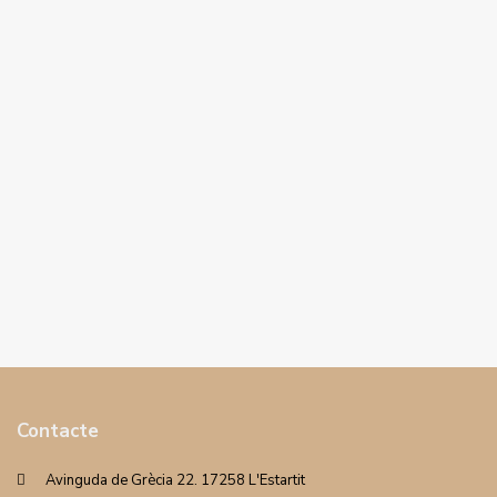
Contacte
Avinguda de Grècia 22. 17258 L'Estartit