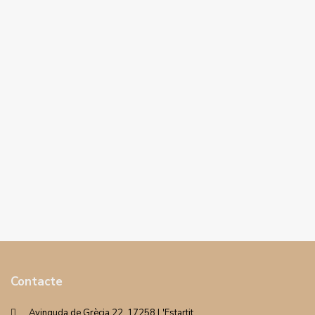
Contacte
Avinguda de Grècia 22. 17258 L'Estartit