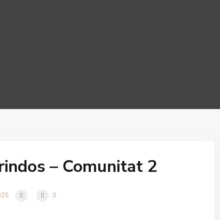
rindos – Comunitat 2
025
0