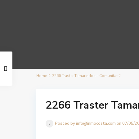
Home
2266 Traster Tamarindos – Comunitat 2
2266 Traster Tama
Posted by info@inmocosta.com on 07/05/2