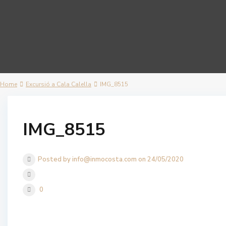
Home
Excursió a Cala Calella
IMG_8515
IMG_8515
Posted by info@inmocosta.com on 24/05/2020
0