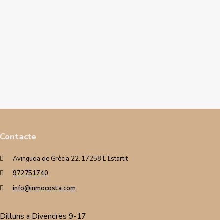
Contacte
Avinguda de Grècia 22. 17258 L'Estartit
972751740
info@inmocosta.com
Dilluns a Divendres 9-17