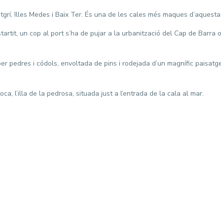
ontgrí, Illes Medes i Baix Ter. És una de les cales més maques d’aquesta
rtit, un cop al port s’ha de pujar a la urbanització del Cap de Barra o
per pedres i códols, envoltada de pins i rodejada d’un magnífic paisat
s a Divendres 9-17
LLOGUER TURÍSTIC
a, l’illa de la pedrosa, situada just a l’entrada de la cala al mar.
te: 9-13
nge : TANCAT