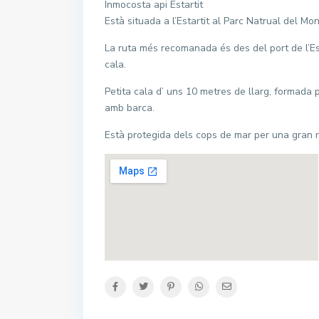
Inmocosta api Estartit
Està situada a l’Estartit al Parc Natrual del M
La ruta més recomanada és des del port de l’Esta
cala.
Petita cala d’ uns 10 metres de llarg, formada 
amb barca.
Dillun
Contacte
Està protegida dels cops de mar per una gran roc
Dissab
Avinguda de Grècia 22. 17258
L'Estartit
Diume
972751740
info@inmocosta.com