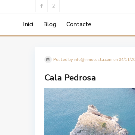
Inici
Blog
Contacte
Home
API
,
Calendari
,
Compra Vivendes
,
Decoració
,
Ento
Posted by info@inmocosta.com on 04/11/2
Cala Pedrosa