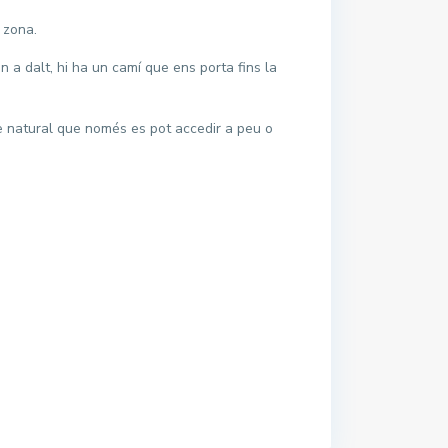
 zona.
n a dalt, hi ha un camí que ens porta fins la
ge natural que només es pot accedir a peu o
LA BELLA LOLA
Mar Blau
La Vela