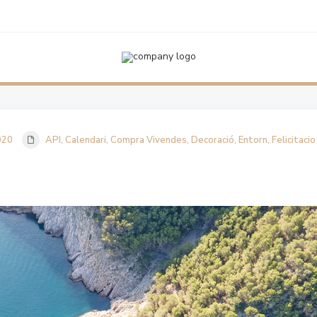
rn
,
Felicitacio Nadal
Cala Pedrosa
020
API
,
Calendari
,
Compra Vivendes
,
Decoració
,
Entorn
,
Felicitaci