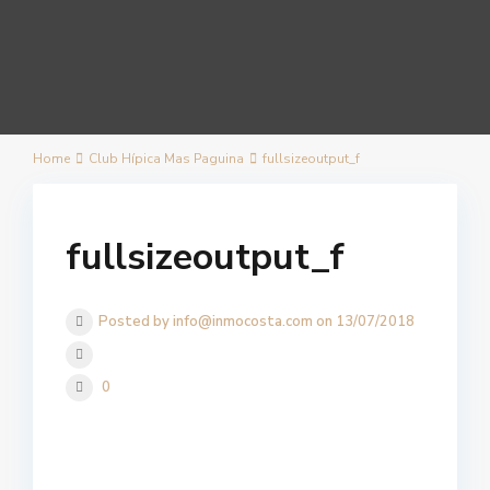
Home
Club Hípica Mas Paguina
fullsizeoutput_f
fullsizeoutput_f
Posted by info@inmocosta.com on 13/07/2018
0