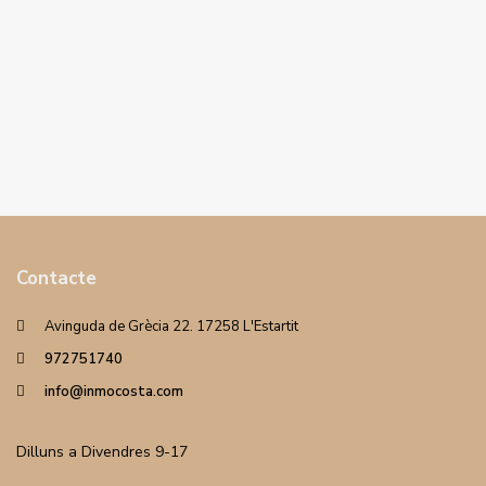
Contacte
Avinguda de Grècia 22. 17258 L'Estartit
972751740
info@inmocosta.com
Dilluns a Divendres 9-17