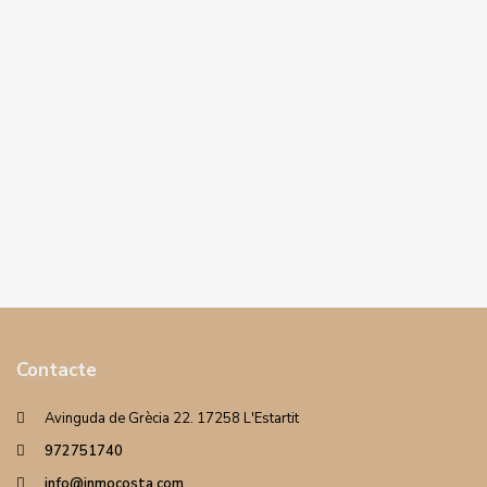
Contacte
Avinguda de Grècia 22. 17258 L'Estartit
972751740
info@inmocosta.com