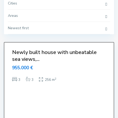
e
Cities
,
L
'
E
Areas
s
t
a
Newest first
r
t
i
5
t
Newly built house with unbeatable
sea views,...
955.000 €
2
3
3
256 m