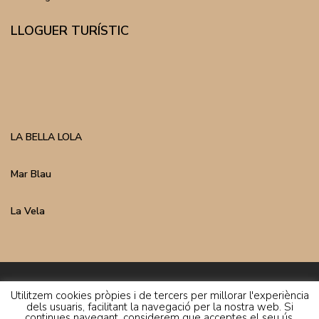
LLOGUER TURÍSTIC
LA BELLA LOLA
Mar Blau
La Vela
Inmo Costa Copyright | Avís Legal | Política de Privacitat
Utilitzem cookies pròpies i de tercers per millorar l'experiència
dels usuaris, facilitant la navegació per la nostra web. Si
continues navegant, considerem que acceptes el seu ús.