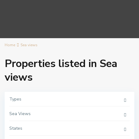
Home
Sea views
Properties listed in Sea
views
Types
Sea Views
C
e
n
States
t
r