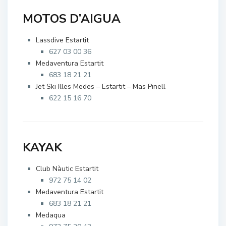
MOTOS D’AIGUA
Lassdive Estartit
627 03 00 36
Medaventura Estartit
683 18 21 21
Jet Ski Illes Medes – Estartit – Mas Pinell
622 15 16 70
KAYAK
Club Nàutic Estartit
972 75 14 02
Medaventura Estartit
683 18 21 21
Medaqua