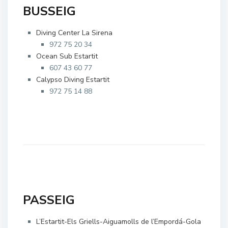
BUSSEIG
Diving Center La Sirena
972 75 20 34
Ocean Sub Estartit
607 43 60 77
Calypso Diving Estartit
972 75 14 88
PASSEIG
L’Estartit-Els Griells-Aiguamolls de l’Empordá-Gola