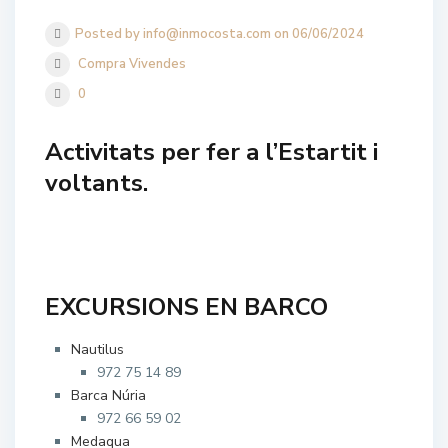
Posted by info@inmocosta.com on 06/06/2024
Compra Vivendes
0
Activitats per fer a l’Estartit i
voltants.
EXCURSIONS EN BARCO
Nautilus
972 75 14 89
Barca Núria
972 66 59 02
Medaqua