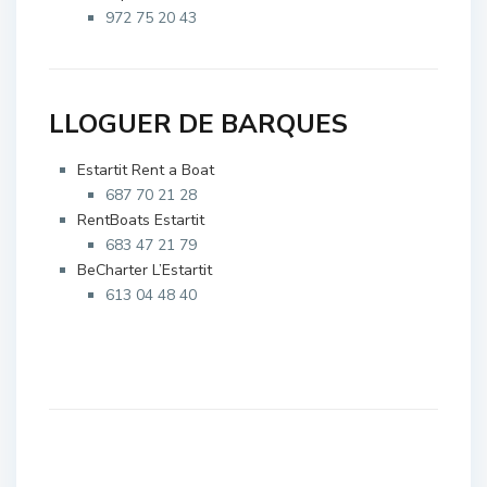
972 75 20 43
LLOGUER DE BARQUES
Estartit Rent a Boat
687 70 21 28
RentBoats Estartit
683 47 21 79
BeCharter L’Estartit
613 04 48 40