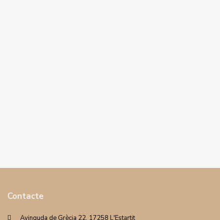
Contacte
Avinguda de Grècia 22. 17258 L'Estartit