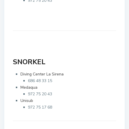
972 75 20 43
SNORKEL
Diving Center La Sirena
686 48 33 15
Medaqua
972 75 20 43
Unisub
972 75 17 68