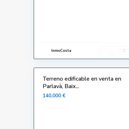
s
i
d
e
n
c
i
a
l
,
P
a
r
InmoCosta
l
a
v
5
à
Terreno edificable en venta en
Parlavà, Baix...
140.000 €
C