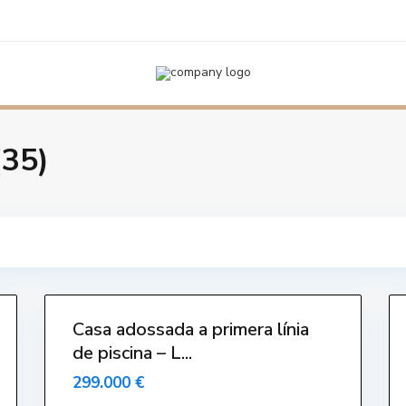
T
o
r
r
e
G
r
a
(35)
n
,
L
'
E
s
t
a
r
t
i
24
t
16
Casa adossada a primera línia
de piscina – L...
299.000 €