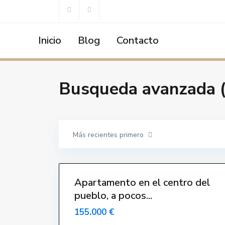
Inicio
Blog
Contacto
C
e
Home
Busqueda avanzada
n
t
r
Busqueda avanzada 
o
,
L
'
E
s
t
a
Más recientes primero
r
t
i
18
t
Apartamento en el centro del
pueblo, a pocos...
155.000 €