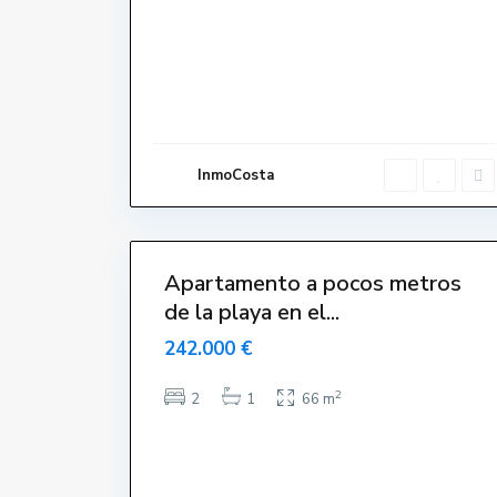
e
n
t
r
o
,
L
'
E
s
t
a
InmoCosta
r
t
i
11
t
Apartamento a pocos metros
de la playa en el...
242.000 €
2
2
1
66 m
T
o
r
r
e
G