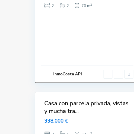
2
2
2
76 m
T
o
r
r
e
V
e
l
l
a
,
L
'
E
s
t
a
InmoCosta API
r
t
i
29
t
Casa con parcela privada, vistas
y mucha tra...
338.000 €
2