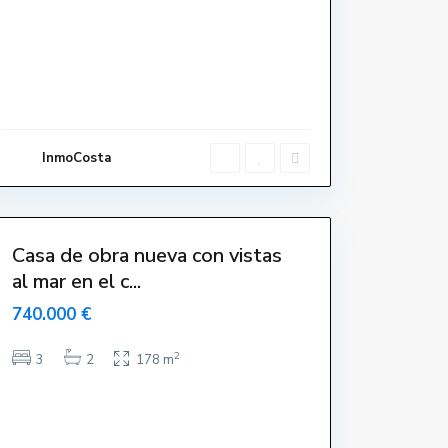
e
n
t
r
o
,
L
'
E
s
t
a
InmoCosta
r
t
i
t
Casa de obra nueva con vistas
al mar en el c...
740.000 €
2
3
2
178 m
E
l
s
G
r
i
e