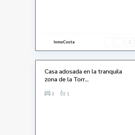
r
a
n
,
L
'
E
s
t
a
InmoCosta
r
t
i
20
t
Casa adosada en la tranquila
Venut-
zona de la Torr...
Vendido-
Vendue-
Sold
3
1
C
e
n
t