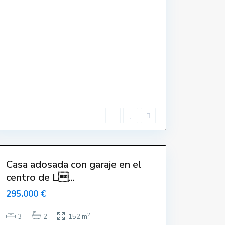
C
e
n
t
r
o
,
L
'
E
s
t
a
r
t
i
t
Casa adosada con garaje en el
centro de L...
-
-
295.000 €
2
3
2
152 m