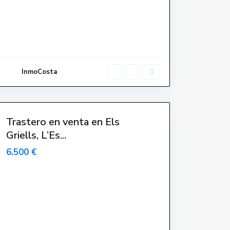
l
l
s
,
L
'
E
s
t
a
InmoCosta
r
t
i
t
Trastero en venta en Els
Griells, L’Es...
-
-
6.500 €
C
e
n
t