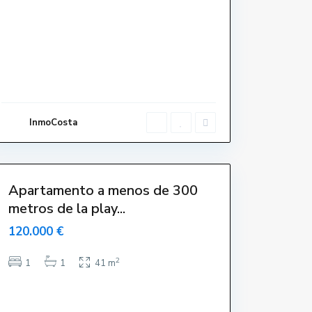
r
i
e
l
l
s
,
L
'
E
s
t
a
InmoCosta
r
t
i
t
Apartamento a menos de 300
metros de la play...
120.000 €
2
1
1
41 m
C