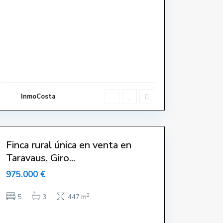
o
,
T
a
r
a
v
a
u
s
(
N
a
v
InmoCosta
a
t
a
)
Finca rural única en venta en
Taravaus, Giro...
975.000 €
2
5
3
447 m
E
l
s
G