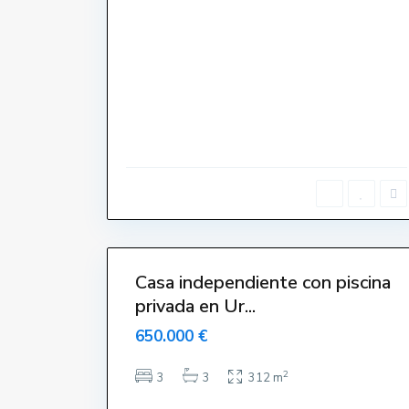
T
o
r
r
e
G
r
a
n
,
L
'
E
s
t
a
r
t
i
37
t
Casa independiente con piscina
privada en Ur...
650.000 €
2
3
3
312 m