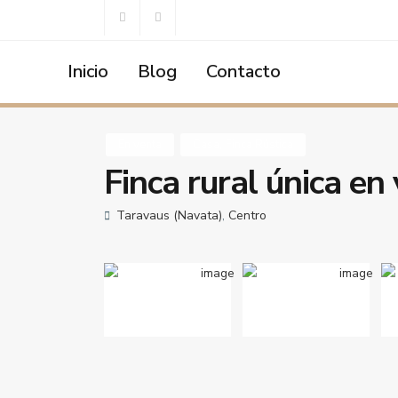
Inicio
Blog
Contacto
Home
Casa
,
Finca Rústica
Finca rural única en venta 
,
En venta
Casa
Finca Rústica
Finca rural única en
Taravaus (Navata)
,
Centro