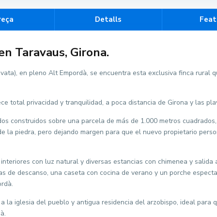
reça
Detalls
Feat
 en Taravaus, Girona.
vata), en pleno Alt Empordà, se encuentra esta exclusiva finca rural q
ce total privacidad y tranquilidad, a poca distancia de Girona y las pl
dos construidos sobre una parcela de más de 1.000 metros cuadrados,
de la piedra, pero dejando margen para que el nuevo propietario perso
interiores con luz natural y diversas estancias con chimenea y salida a 
nas de descanso, una caseta con cocina de verano y un porche espectac
ordà.
a la iglesia del pueblo y antigua residencia del arzobispo, ideal para
à.