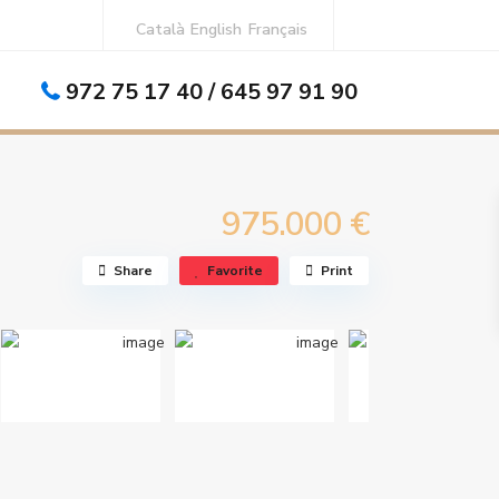
Català
English
Français
972 75 17 40 / 645 97 91 90
975.000 €
Share
Favorite
Print