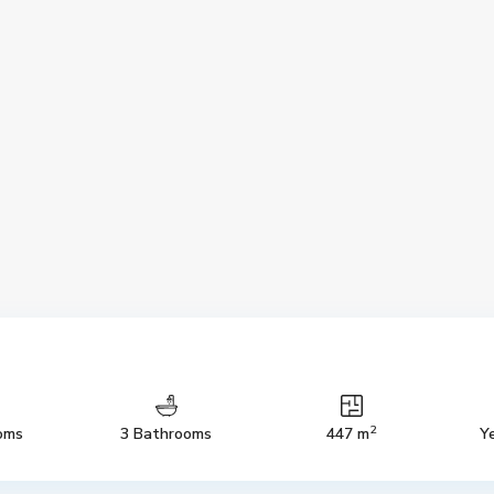
2
oms
3 Bathrooms
447 m
Ye