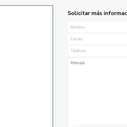
Solicitar más informa
s a Divendres 9-17
LLOGUER TURÍSTIC
te: 9-13