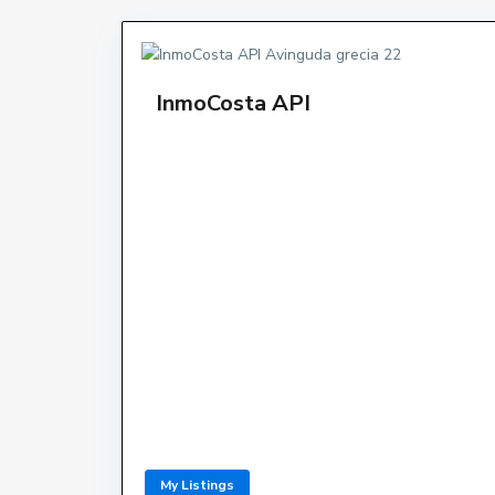
InmoCosta API
Dillun
Contacte
Dissab
Avinguda de Grècia 22. 17258
My Listings
L'Estartit