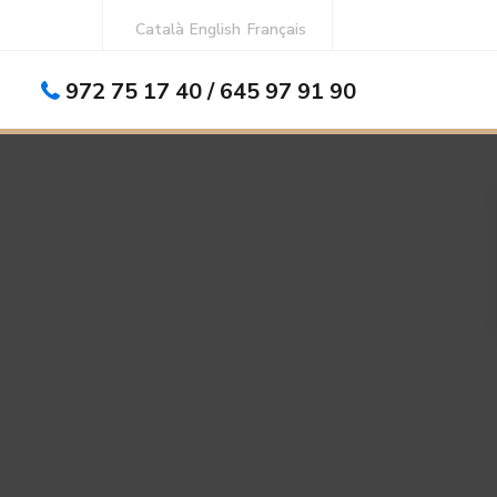
Català
English
Français
972 75 17 40 / 645 97 91 90