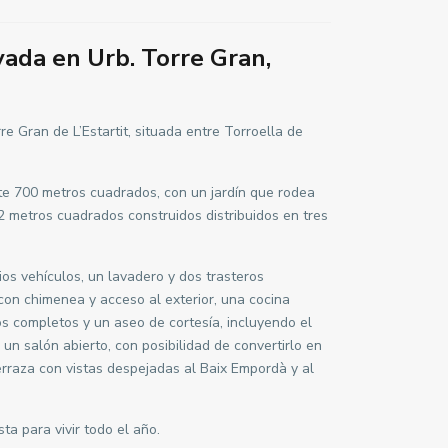
vada en Urb. Torre Gran,
e Gran de L’Estartit, situada entre Torroella de
e 700 metros cuadrados, con un jardín que rodea
2 metros cuadrados construidos distribuidos en tres
ios vehículos, un lavadero y dos trasteros
con chimenea y acceso al exterior, una cocina
s completos y un aseo de cortesía, incluyendo el
 un salón abierto, con posibilidad de convertirlo en
erraza con vistas despejadas al Baix Empordà y al
ta para vivir todo el año.