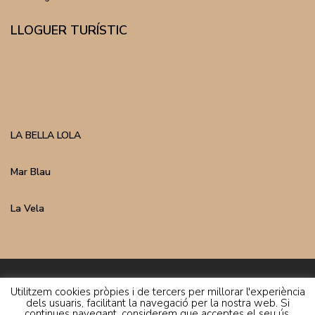
LLOGUER TURÍSTIC
LA BELLA LOLA
Mar Blau
La Vela
Inmo Costa Copyright | Avís Legal | Política de Privacitat
Utilitzem cookies pròpies i de tercers per millorar l'experiència
dels usuaris, facilitant la navegació per la nostra web. Si
continues navegant, considerem que acceptes el seu ús.