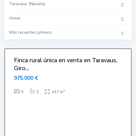
v
Taravaus (Navata)
a
u
s
(
Areas
N
a
v
Más recientes primero
a
t
a
7
)
Finca rural única en venta en Taravaus,
Giro...
975.000 €
2
5
3
447 m