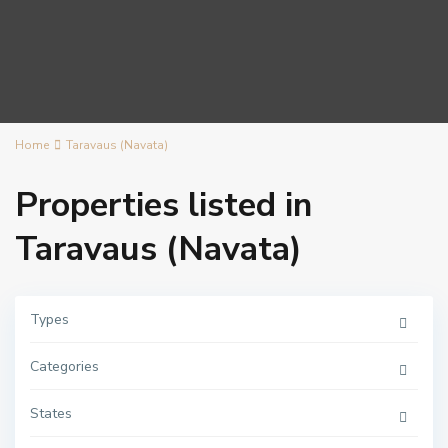
Home
Taravaus (Navata)
Properties listed in
Taravaus (Navata)
C
e
Types
n
t
r
Categories
o
,
T
a
States
r
a