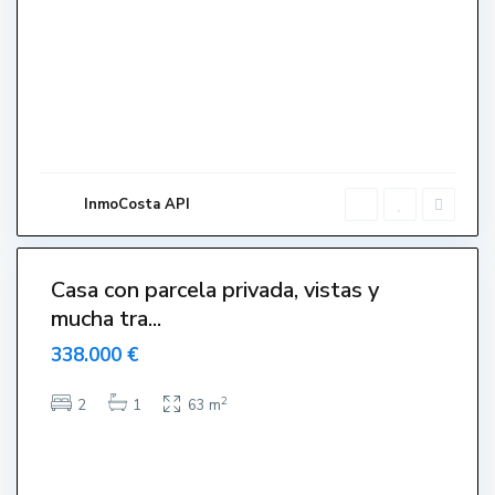
L
'
E
s
t
a
r
t
InmoCosta API
i
9
t
C
Casa con parcela privada, vistas y
e
mucha tra...
n
338.000 €
t
r
2
2
1
63 m
o
,
L
'