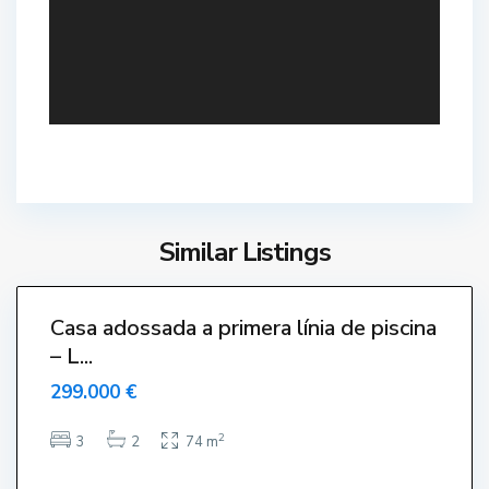
,
L
'
E
s
t
a
r
T
t
Similar Listings
o
i
r
4
t
r
e
Casa adossada a primera línia de piscina
V
– L...
e
299.000 €
l
l
2
3
2
74 m
a
,