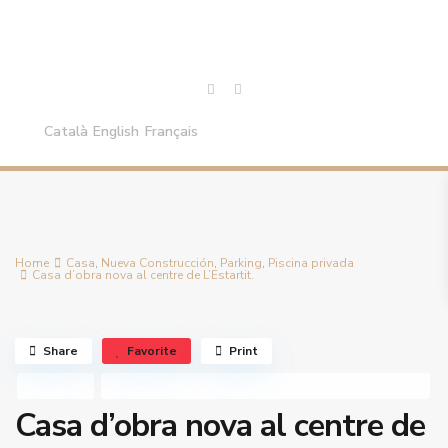
Català
English
Français
Home
Casa
,
Nueva Construcción
,
Parking
,
Piscina privada
Casa d’obra nova al centre de L’Estartit.
Share
Favorite
Print
,
,
,
En venta
Casa
Nueva Construcción
Parking
Piscina privada
Casa d’obra nova al centre de