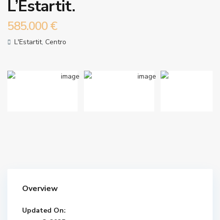
L’Estartit.
585.000 €
L'Estartit
,
Centro
Overview
Updated On: