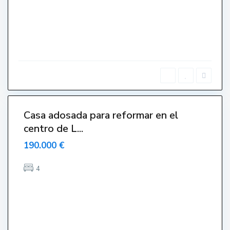
E
s
t
a
r
t
i
t
Casa adosada para reformar en el
Venut-
centro de L...
endido-
endue-
190.000 €
Sold
4