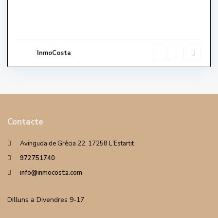
InmoCosta
Contacte
Avinguda de Grècia 22. 17258 L'Estartit
972751740
info@inmocosta.com
Dilluns a Divendres 9-17