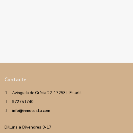
Contacte
Avinguda de Grècia 22. 17258 L'Estartit
972751740
info@inmocosta.com
Dilluns a Divendres 9-17