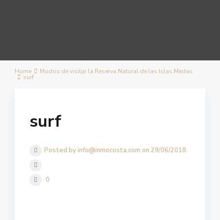
Home
Modos de visitar la Reserva Natural de las Islas Medas.
surf
surf
Posted by info@inmocosta.com on 29/06/2018
0