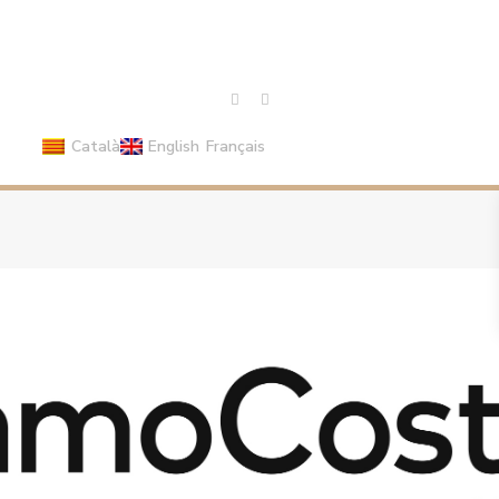
Català
English
Français