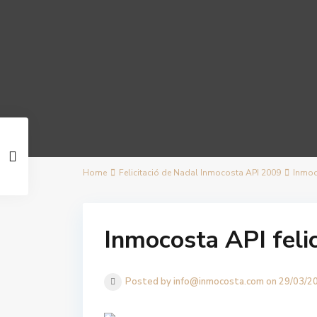
Home
Felicitació de Nadal Inmocosta API 2009
Inmoc
Inmocosta API feli
Posted by info@inmocosta.com on 29/03/2