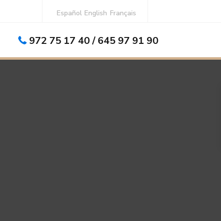
Español
English
Français
972 75 17 40 / 645 97 91 90