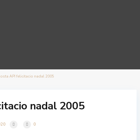
osta API felicitacio nadal 2005
citacio nadal 2005
020
0