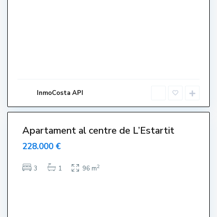
L
'
E
s
t
a
r
t
InmoCosta API
i
3
t
Apartament al centre de L’Estartit
228.000 €
2
3
1
96 m