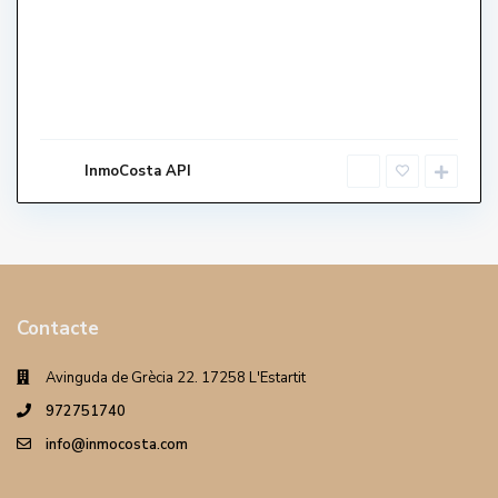
InmoCosta API
Contacte
Avinguda de Grècia 22. 17258 L'Estartit
972751740
info@inmocosta.com