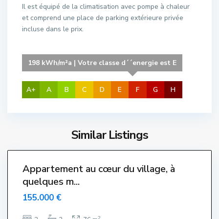
Il est équipé de la climatisation avec pompe à chaleur
r
et comprend une place de parking extérieure privée
e
incluse dans le prix.
,
L
'
198 kWh/m²a | Votre classe d´´energie est E
E
s
t
A+
A
B
C
D
E
F
G
H
a
r
t
Similar Listings
E
i
l
8
t
s
S
Appartement au cœur du village, à
a
quelques m...
l
155.000 €
a
t
2