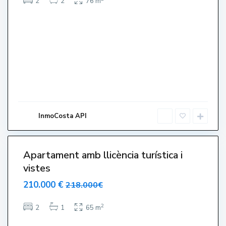
2
2
76 m
s
,
L
'
E
s
t
a
r
t
InmoCosta API
i
6
t
C
Apartament amb llicència turística i
e
vistes
n
210.000 €
218.000€
t
r
2
2
1
65 m
e
,