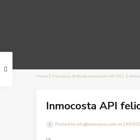
Home
Felicitació de Nadal Inmocosta API 2011
Inmoc
Inmocosta API feli
Posted by info@inmocosta.com on 29/03/2