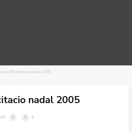
osta API felicitacio nadal 2005
citacio nadal 2005
020
0