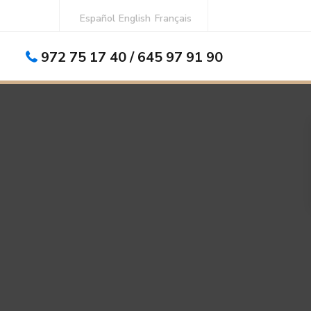
Español
English
Français
972 75 17 40 / 645 97 91 90