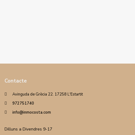
Contacte
Avinguda de Grècia 22. 17258 L'Estartit
972751740
info@inmocosta.com
Dilluns a Divendres 9-17