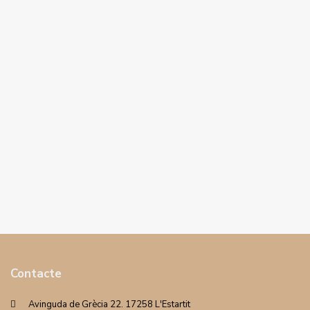
Contacte
Avinguda de Grècia 22. 17258 L'Estartit