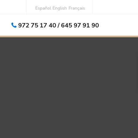
Español
English
Français
972 75 17 40 / 645 97 91 90