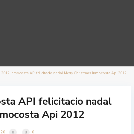
 2012 Inmocosta API felicitacio nadal Merry Christmas Inmocosta Api 2012
ta API felicitacio nadal
nmocosta Api 2012
020
0