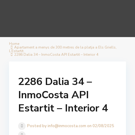
Home
Apartament a menys de 300 metres de la platja a Els Griells,
L’Estartit.
2286 Dalia 34 – InmoCosta API Estartit – Interior 4
2286 Dalia 34 –
InmoCosta API
Estartit – Interior 4
Posted by info@inmocosta.com on 02/08/2025