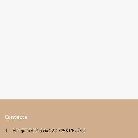
Contacte
Avinguda de Grècia 22. 17258 L'Estartit