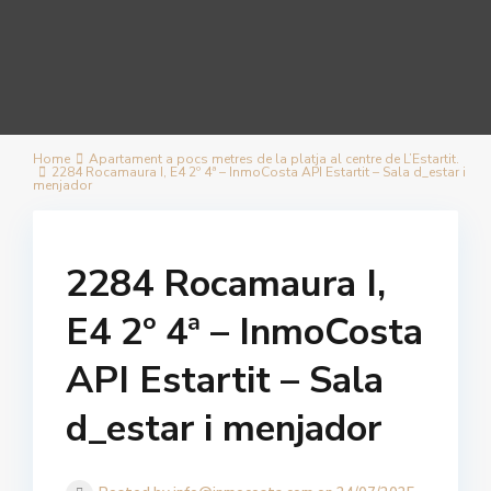
Home
Apartament a pocs metres de la platja al centre de L’Estartit.
2284 Rocamaura I, E4 2º 4ª – InmoCosta API Estartit – Sala d_estar i
menjador
2284 Rocamaura I,
E4 2º 4ª – InmoCosta
API Estartit – Sala
d_estar i menjador