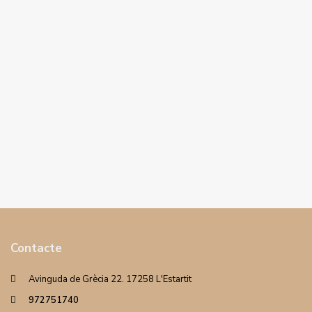
Contacte
Avinguda de Grècia 22. 17258 L'Estartit
972751740