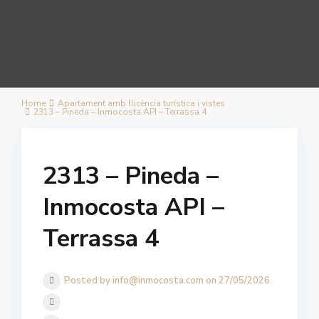
Home
Apartament amb llicència turística i vistes
2313 – Pineda – Inmocosta API – Terrassa 4
2313 – Pineda –
Inmocosta API –
Terrassa 4
Posted by info@inmocosta.com on 27/05/2026