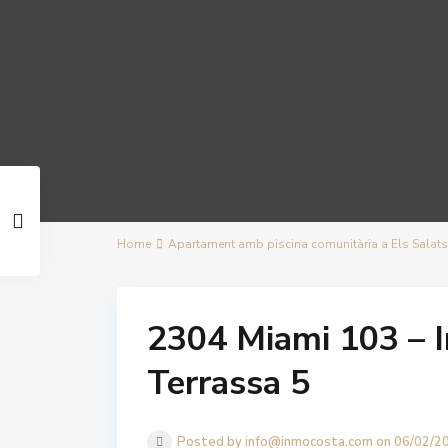
Home
Apartament amb piscina comunitària a Els Salats, 
2304 Miami 103 – I
Terrassa 5
Posted by info@inmocosta.com on 06/02/2