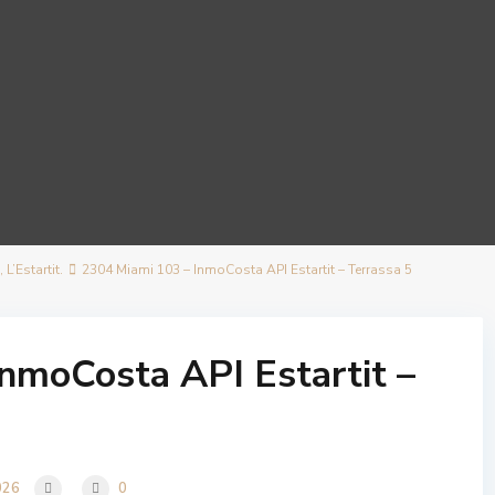
L’Estartit.
2304 Miami 103 – InmoCosta API Estartit – Terrassa 5
nmoCosta API Estartit –
026
0