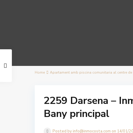
Home
Apartament amb piscina comunitaria al centre de L
2259 Darsena – Inm
Bany principal
Posted by info@inmocosta.com on 14/01/2