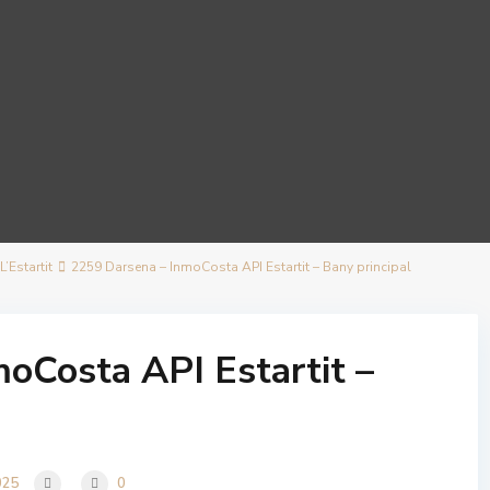
’Estartit
2259 Darsena – InmoCosta API Estartit – Bany principal
oCosta API Estartit –
025
0