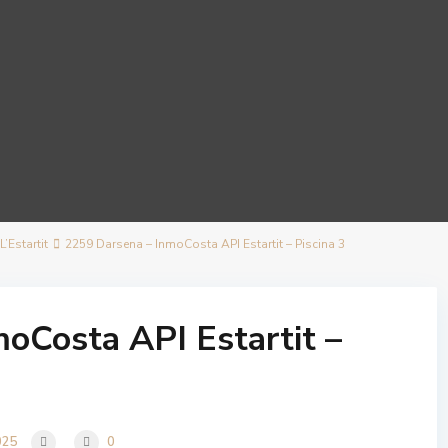
’Estartit
2259 Darsena – InmoCosta API Estartit – Piscina 3
oCosta API Estartit –
025
0