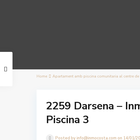
Home
Apartament amb piscina comunitaria al centre de L
2259 Darsena – Inm
Piscina 3
Posted by info@inmocosta.com on 14/01/2