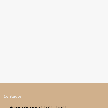
Contacte
Avinguda de Grècia 22. 17258 L'Estartit