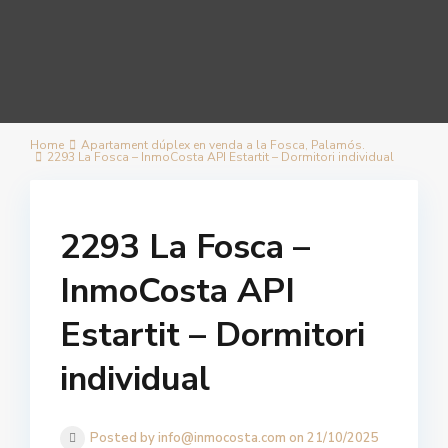
Home
Apartament dúplex en venda a la Fosca, Palamós.
2293 La Fosca – InmoCosta API Estartit – Dormitori individual
2293 La Fosca –
InmoCosta API
Estartit – Dormitori
individual
Posted by info@inmocosta.com on 21/10/2025