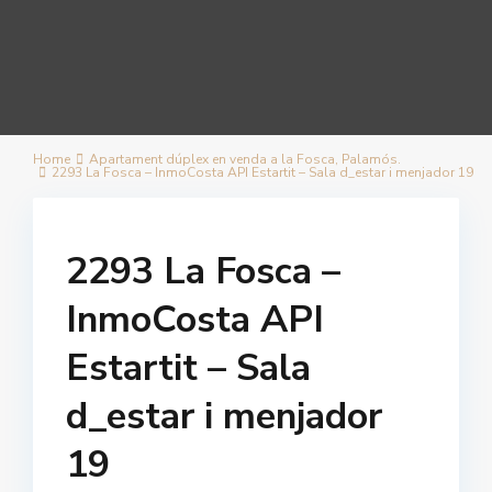
Home
Apartament dúplex en venda a la Fosca, Palamós.
2293 La Fosca – InmoCosta API Estartit – Sala d_estar i menjador 19
2293 La Fosca –
InmoCosta API
Estartit – Sala
d_estar i menjador
19