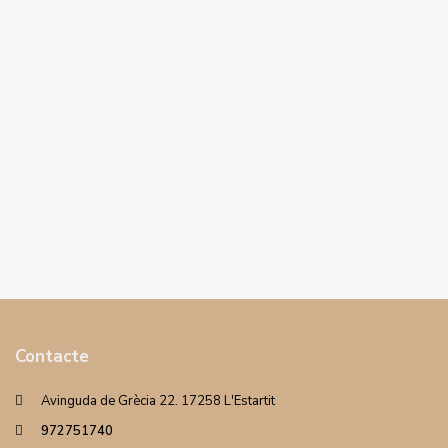
Contacte
Avinguda de Grècia 22. 17258 L'Estartit
972751740