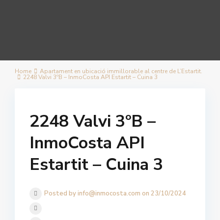
Home
Apartament en ubicació immillorable al centre de L’Estartit.
2248 Valvi 3ºB – InmoCosta API Estartit – Cuina 3
2248 Valvi 3ºB –
InmoCosta API
Estartit – Cuina 3
Posted by info@inmocosta.com on 23/10/2024