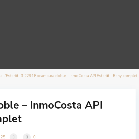
L’Estartit.
2294 Rocamaura doble – InmoCosta API Estartit – Bany complet
ble – InmoCosta API
mplet
025
0