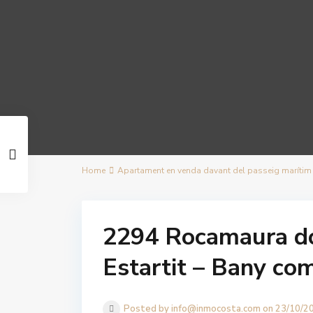
Home
Apartament en venda davant del passeig marítim a 
2294 Rocamaura do
Estartit – Bany co
Posted by info@inmocosta.com on 23/10/2