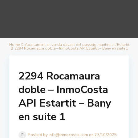
Home
Apartament en venda davant del passeig marítim a L’Estartit.
2294 Rocamaura doble – InmoCosta API Estartit – Bany en suite 1
2294 Rocamaura
doble – InmoCosta
API Estartit – Bany
en suite 1
Posted by info@inmocosta.com on 23/10/2025