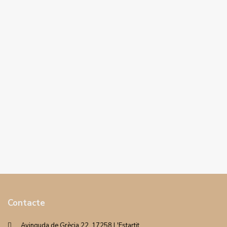
Contacte
Avinguda de Grècia 22. 17258 L'Estartit