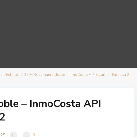
L’Estartit.
2294 Rocamaura doble – InmoCosta API Estartit – Terrassa 2
ble – InmoCosta API
 2
025
0