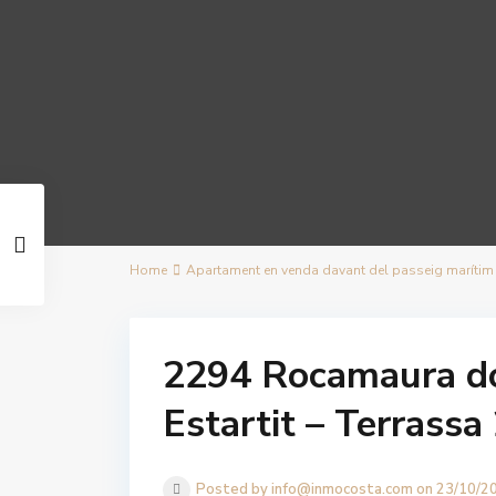
Home
Apartament en venda davant del passeig marítim a 
2294 Rocamaura do
Estartit – Terrassa
Posted by info@inmocosta.com on 23/10/2