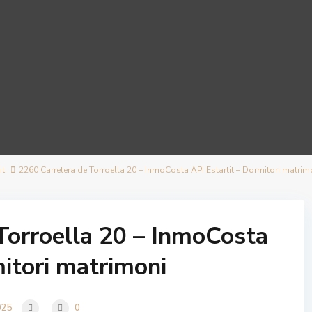
t.
2260 Carretera de Torroella 20 – InmoCosta API Estartit – Dormitori matrim
Torroella 20 – InmoCosta
mitori matrimoni
025
0