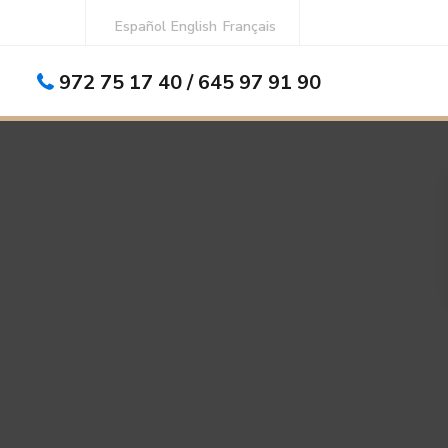
Español
English
Français
972 75 17 40 / 645 97 91 90