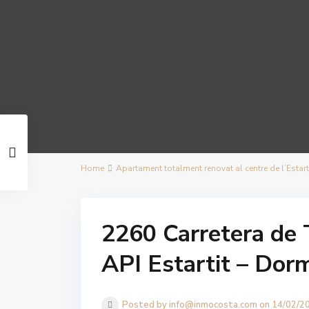
Home
Apartament totalment renovat al centre de l’Estarti
2260 Carretera de 
API Estartit – Dor
Posted by info@inmocosta.com on 14/02/2