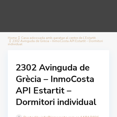
Home
Casa adossada amb garatge al centre de L’Estartit.
2302 Avinguda de Grècia – InmoCosta API Estartit – Dormitori
individual
2302 Avinguda de
Grècia – InmoCosta
API Estartit –
Dormitori individual