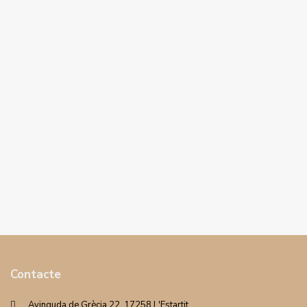
Contacte
Avinguda de Grècia 22. 17258 L'Estartit