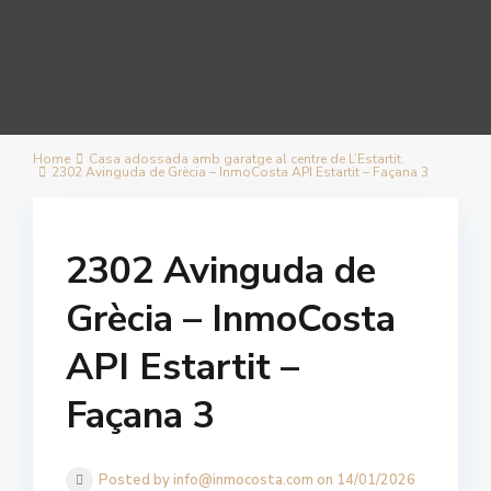
Home
Casa adossada amb garatge al centre de L’Estartit.
2302 Avinguda de Grècia – InmoCosta API Estartit – Façana 3
2302 Avinguda de
Grècia – InmoCosta
API Estartit –
Façana 3
Posted by info@inmocosta.com on 14/01/2026