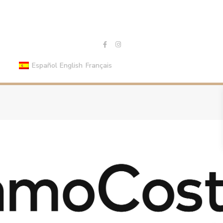
Español
English
Français