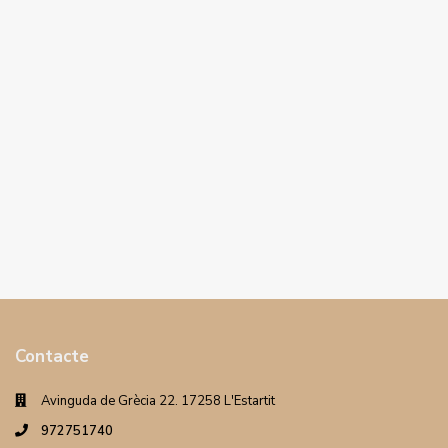
Contacte
Avinguda de Grècia 22. 17258 L'Estartit
972751740