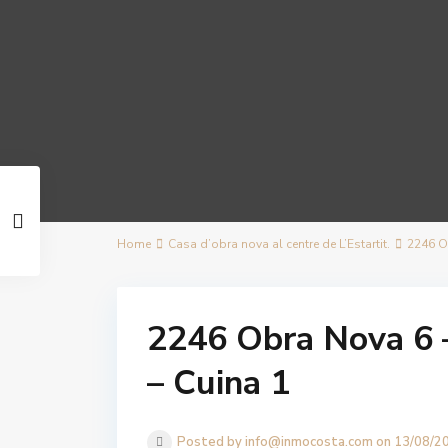
Home
Casa d’obra nova al centre de L’Estartit.
2246 Ob
2246 Obra Nova 6 –
– Cuina 1
Posted by info@inmocosta.com on 13/08/2