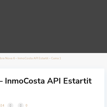
ra Nova 6 – InmoCosta API Estartit – Cuina 1
 InmoCosta API Estartit
024
0